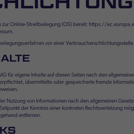
CHLICHTUNG
m zur Online-Streitbeilegung (OS) bereit:
https://ec.europa.
essum.
itbeilegungsverfahren vor einer Verbraucherschlichtungsstell
HALTE
MG für eigene Inhalte auf diesen Seiten nach den allgemeine
 verpflichtet, übermittelte oder gespeicherte fremde Infor
inweisen.
der Nutzung von Informationen nach den allgemeinen Gesetze
 Zeitpunkt der Kenntnis einer konkreten Rechtsverletzung m
mgehend entfernen.
NKS